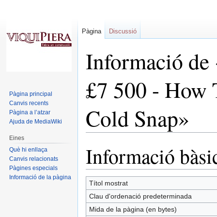
Pàgina
Discussió
Informació de 
£7 500 - How 
Pàgina principal
Canvis recents
Cold Snap»
Pàgina a l’atzar
Ajuda de MediaWiki
Eines
Informació bàsi
Salta
Salta
Què hi enllaça
a
a
Canvis relacionats
Pàgines especials
la
la
Informació de la pàgina
navegació
cerca
Títol mostrat
Clau d'ordenació predeterminada
Mida de la pàgina (en bytes)