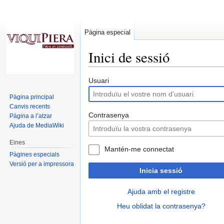
Pàgina especial
Inici de sessió
Salta
Salta
Usuari
a
a
Pàgina principal
la
la
Canvis recents
navegació
cerca
Contrasenya
Pàgina a l’atzar
Ajuda de MediaWiki
Eines
Mantén-me connectat
Pàgines especials
Versió per a impressora
Inicia sessió
Ajuda amb el registre
Heu oblidat la contrasenya?