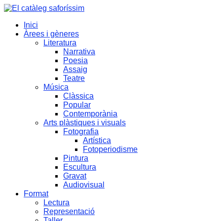
Inici
El catàleg saforíssim
Àrees i gèneres
Literatura
Narrativa
Poesia
Assaig
Teatre
Música
Clàssica
Popular
Contemporània
Arts plàstiques i visuals
Fotografia
Artística
Fotoperiodisme
Pintura
Escultura
Gravat
Audiovisual
Format
Lectura
Representació
Taller