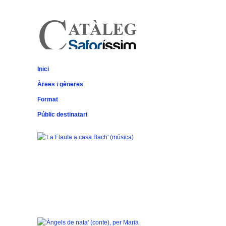
El catàleg
Inici
saforíssim
Àrees i gèneres
Format
Públic destinatari