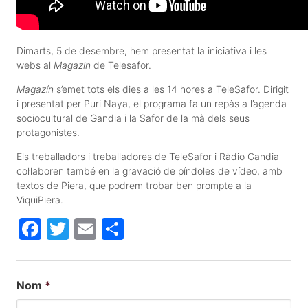
Dimarts, 5 de desembre, hem presentat la iniciativa i les
webs al
Magazin
de Telesafor.
Magazín
s’emet tots els dies a les 14 hores a TeleSafor. Dirigit
i presentat per Puri Naya, el programa fa un repàs a l’agenda
sociocultural de Gandia i la Safor de la mà dels seus
protagonistes.
Els treballadors i treballadores de TeleSafor i Ràdio Gandia
col·laboren també en la gravació de píndoles de vídeo, amb
textos de Piera, que podrem trobar ben prompte a la
ViquiPiera.
Facebook
Twitter
Email
Comparteix
Nom
*