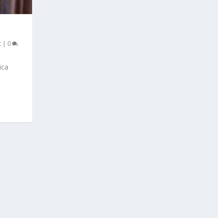
t
|
0
ica