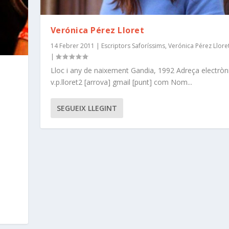
Verónica Pérez Lloret
14 Febrer 2011
|
Escriptors Saforíssims
,
Verónica Pérez Llore
|
Lloc i any de naixement Gandia, 1992 Adreça electròn
v.p.lloret2 [arrova] gmail [punt] com Nom...
SEGUEIX LLEGINT