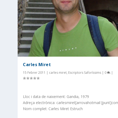
Carles Miret
15 Febrer 2011
|
carles miret
,
Escriptors Saforíssims
|
0
|
Lloc i data de naixement: Gandia, 1979
Adreça electrònica: carlesmiret[arrovahotmail [punt]co
Nom complet: Carles Miret Estruch