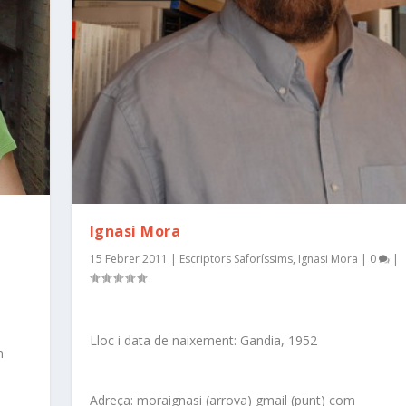
Ignasi Mora
15 Febrer 2011
|
Escriptors Saforíssims
,
Ignasi Mora
|
0
|
Lloc i data de naixement: Gandia, 1952
m
Adreça: moraignasi (arrova) gmail (punt) com