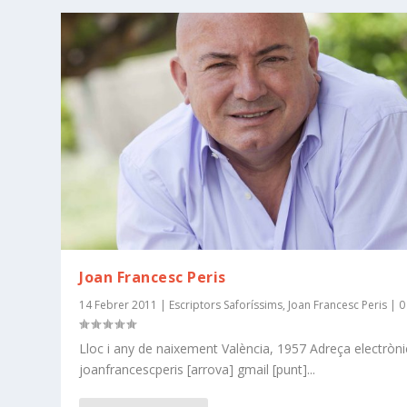
Joan Francesc Peris
14 Febrer 2011
|
Escriptors Saforíssims
,
Joan Francesc Peris
|
Lloc i any de naixement València, 1957 Adreça electròn
joanfrancescperis [arrova] gmail [punt]...