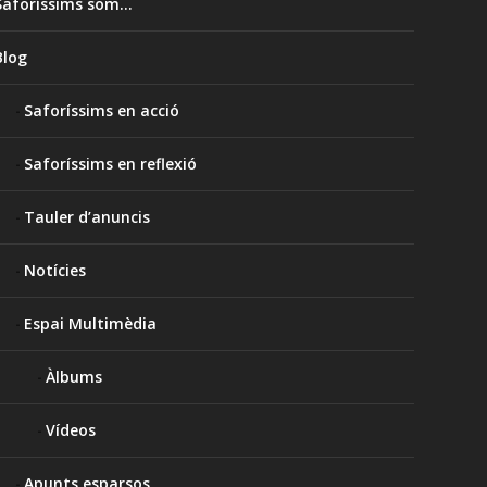
Saforíssims som…
Blog
Saforíssims en acció
Saforíssims en reflexió
Tauler d’anuncis
Notícies
Espai Multimèdia
Àlbums
Vídeos
Apunts esparsos