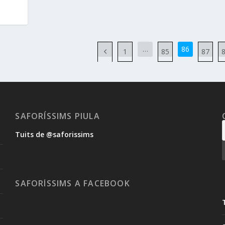
…
86
1
85
87
SAFORÍSSIMS PIULA
Tuits de @saforissims
SAFORÍSSIMS A FACEBOOK