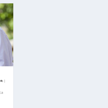
0
|
ica