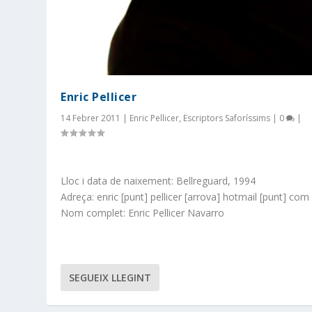
Enric Pellicer
14 Febrer 2011
|
Enric Pellicer
,
Escriptors Saforíssims
|
0
|
Lloc i data de naixement: Bellreguard, 1994
Adreça: enric [punt] pellicer [arrova] hotmail [punt] com
Nom complet: Enric Pellicer Navarro
SEGUEIX LLEGINT