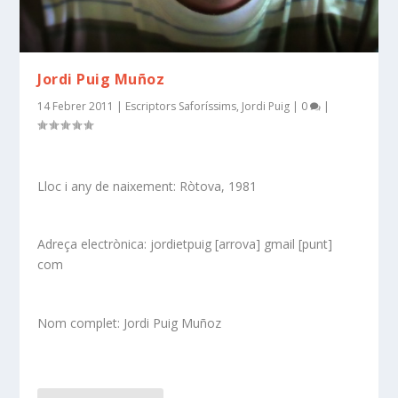
Jordi Puig Muñoz
14 Febrer 2011
|
Escriptors Saforíssims
,
Jordi Puig
|
0
|
Lloc i any de naixement: Ròtova, 1981
Adreça electrònica: jordietpuig [arrova] gmail [punt]
com
Nom complet: Jordi Puig Muñoz