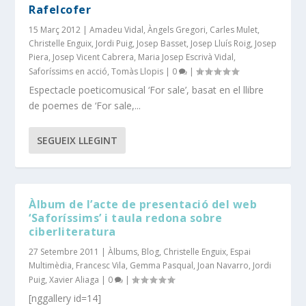
Rafelcofer
15 Març 2012
|
Amadeu Vidal
,
Àngels Gregori
,
Carles Mulet
,
Christelle Enguix
,
Jordi Puig
,
Josep Basset
,
Josep Lluís Roig
,
Josep
Piera
,
Josep Vicent Cabrera
,
Maria Josep Escrivà Vidal
,
Saforíssims en acció
,
Tomàs Llopis
|
0
|
Espectacle poeticomusical ‘For sale’, basat en el llibre
de poemes de ‘For sale,...
SEGUEIX LLEGINT
Àlbum de l’acte de presentació del web
‘Saforíssims’ i taula redona sobre
ciberliteratura
27 Setembre 2011
|
Àlbums
,
Blog
,
Christelle Enguix
,
Espai
Multimèdia
,
Francesc Vila
,
Gemma Pasqual
,
Joan Navarro
,
Jordi
Puig
,
Xavier Aliaga
|
0
|
[nggallery id=14]