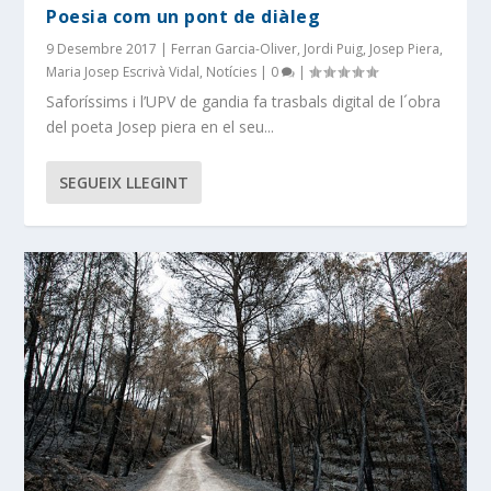
Poesia com un pont de diàleg
9 Desembre 2017
|
Ferran Garcia-Oliver
,
Jordi Puig
,
Josep Piera
,
Maria Josep Escrivà Vidal
,
Notícies
|
0
|
Saforíssims i l’UPV de gandia fa trasbals digital de l´obra
del poeta Josep piera en el seu...
SEGUEIX LLEGINT