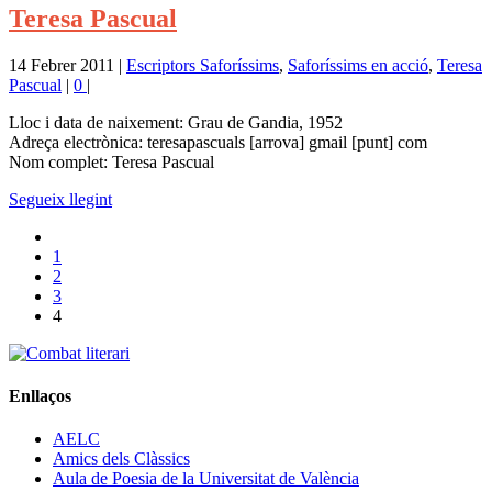
Teresa Pascual
14 Febrer 2011
|
Escriptors Saforíssims
,
Saforíssims en acció
,
Teresa
Pascual
|
0
|
Lloc i data de naixement: Grau de Gandia, 1952
Adreça electrònica: teresapascuals [arrova] gmail [punt] com
Nom complet: Teresa Pascual
Segueix llegint
1
2
3
4
Enllaços
AELC
Amics dels Clàssics
Aula de Poesia de la Universitat de València