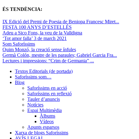
ÉS TENDÈNCIA:
IX Edició del Premi de Poesia de Beniopa Francesc Miret...
FESTA 100 ANYS D’ESTELLÉS
Adeu a Sico Fons, la veu de la Valldigna
‘Tot amor falla’ 3 de march 2021
Som Saforíssims
Quim Monzó, la creació sense ínfules
Germà Colón, mestre de les paraules; Gabriel Garcia Fra...
Lectures i impressions: “Crim de Germania” ...
Textos Editorials (de portada)
Saforíssims som…
Blog
Saforíssims en acció
Saforíssims en reflexió
Tauler d’anuncis
Notícies
Espai Multimèdia
Àlbums
Vídeos
Apunts esparsos
Xarxa de blogs Saforíssims
AVÍS LEGAL