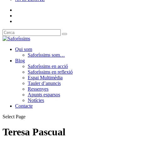
Qui som
Saforíssims som…
Blog
Saforíssims en acció
Saforíssims en reflexió
Espai Multimèdia
Tauler d’anuncis
Ressenyes
Apunts esparsos
Notícies
Contacte
Select Page
Teresa Pascual