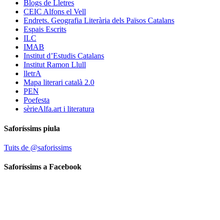
Blogs de Lletres
CEIC Alfons el Vell
Endrets. Geografia Literària dels Països Catalans
Espais Escrits
ILC
IMAB
Institut d’Estudis Catalans
Institut Ramon Llull
lletrA
Mapa literari català 2.0
PEN
Poefesta
sèrieAlfa.art i literatura
Saforíssims piula
Tuits de @saforissims
Saforíssims a Facebook