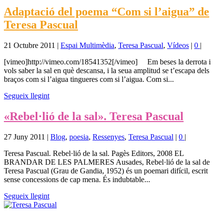
Adaptació del poema “Com si l’aigua” de
Teresa Pascual
21 Octubre 2011
|
Espai Multimèdia
,
Teresa Pascual
,
Vídeos
|
0
|
[vimeo]http://vimeo.com/18541352[/vimeo] Em beses la derrota i
vols saber la sal en què descansa, i la seua amplitud se t’escapa dels
braços com si l’aigua tingueres com si l’aigua. Com si...
Segueix llegint
«Rebel·lió de la sal». Teresa Pascual
27 Juny 2011
|
Blog
,
poesia
,
Ressenyes
,
Teresa Pascual
|
0
|
Teresa Pascual. Rebel·lió de la sal. Pagès Editors, 2008 EL
BRANDAR DE LES PALMERES Ausades, Rebel·lió de la sal de
Teresa Pascual (Grau de Gandia, 1952) és un poemari difícil, escrit
sense concessions de cap mena. És indubtable...
Segueix llegint