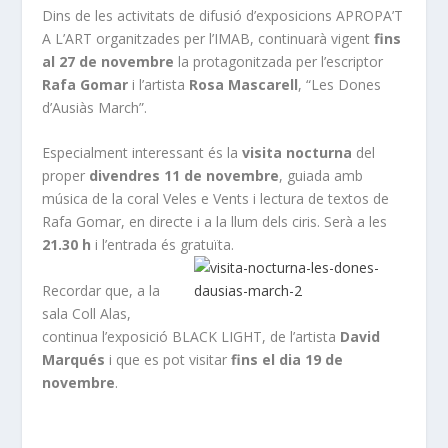
Dins de les activitats de difusió d’exposicions APROPA’T
A L’ART organitzades per l’IMAB, continuarà vigent
fins
al 27 de novembre
la protagonitzada per l’escriptor
Rafa
Gomar
i l’artista
Rosa
Mascarell
, “Les Dones
d’Ausiàs March”.
Especialment interessant és la
visita
nocturna
del
proper
divendres 11 de novembre
, guiada amb
música de la coral Veles e Vents i lectura de textos de
Rafa Gomar, en directe i a la llum dels ciris. Serà a les
21.30 h
i l’entrada és gratuïta.
Recordar que, a la
sala Coll Alas,
continua l’exposició BLACK LIGHT, de l’artista
David
Marqués
i que es pot visitar
fins el dia 19 de
novembre
.