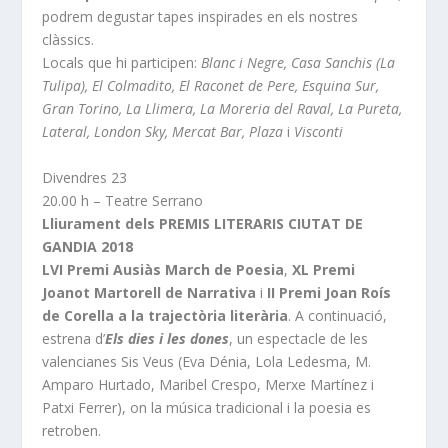
podrem degustar tapes inspirades en els nostres
clàssics.
Locals que hi participen:
Blanc i Negre, Casa Sanchis (La
Tulipa), El Colmadito, El Raconet de Pere, Esquina Sur,
Gran Torino, La Llimera, La Moreria del Raval, La Pureta,
Lateral, London Sky, Mercat Bar, Plaza
i
Visconti
Divendres 23
20.00 h – Teatre Serrano
Lliurament dels PREMIS LITERARIS CIUTAT DE
GANDIA 2018
LVI Premi Ausiàs March de Poesia
,
XL Premi
Joanot Martorell de Narrativa
i
II Premi Joan Roís
de Corella a la trajectòria literària
. A continuació,
estrena d’
Els dies i les dones
, un espectacle de les
valencianes Sis Veus (Eva Dénia, Lola Ledesma, M.
Amparo Hurtado, Maribel Crespo, Merxe Martínez i
Patxi Ferrer), on la música tradicional i la poesia es
retroben.