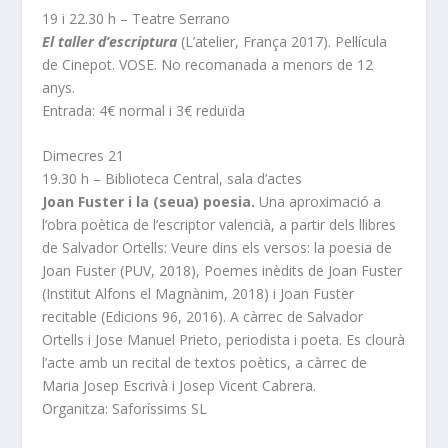
19 i 22.30 h – Teatre Serrano
El taller d’escriptura
(L’atelier, França 2017). Pel·lícula
de Cinepot. VOSE. No recomanada a menors de 12
anys.
Entrada: 4€ normal i 3€ reduïda
Dimecres 21
19.30 h – Biblioteca Central, sala d’actes
Joan Fuster i la (seua) poesia.
Una aproximació a
l’obra poètica de l’escriptor valencià, a partir dels llibres
de Salvador Ortells: Veure dins els versos: la poesia de
Joan Fuster (PUV, 2018), Poemes inèdits de Joan Fuster
(Institut Alfons el Magnànim, 2018) i Joan Fuster
recitable (Edicions 96, 2016). A càrrec de Salvador
Ortells i Jose Manuel Prieto, periodista i poeta. Es clourà
l’acte amb un recital de textos poètics, a càrrec de
Maria Josep Escrivà i Josep Vicent Cabrera.
Organitza: Saforíssims SL