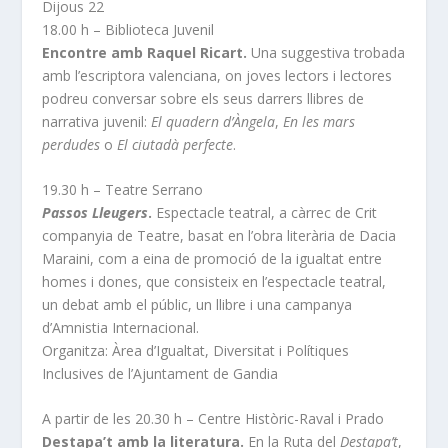
Dijous 22
18.00 h – Biblioteca Juvenil
Encontre amb Raquel Ricart.
Una suggestiva trobada
amb l’escriptora valenciana, on joves lectors i lectores
podreu conversar sobre els seus darrers llibres de
narrativa juvenil:
El quadern d’Àngela
,
En les mars
perdudes
o
El ciutadà perfecte
.
19.30 h – Teatre Serrano
Passos Lleugers
.
Espectacle teatral, a càrrec de Crit
companyia de Teatre, basat en l’obra literària de Dacia
Maraini, com a eina de promoció de la igualtat entre
homes i dones, que consisteix en l’espectacle teatral,
un debat amb el públic, un llibre i una campanya
d’Amnistia Internacional.
Organitza: Àrea d’Igualtat, Diversitat i Polítiques
Inclusives de l’Ajuntament de Gandia
A partir de les 20.30 h – Centre Històric-Raval i Prado
Destapa’t amb la literatura.
En la Ruta del
Destapa’t
,