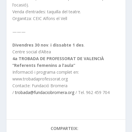
l’ocasió).
Venda d’entrades: taquilla del teatre.
Organitza: CEIC Alfons el Vell
———
Divendres 30 nov
.
i dissabte 1 des
.
Centre social d’Altea
4a TROBADA DE PROFESSORAT DE VALENCIÀ
“Referents femenins a l’aula”
Informació i programa complet en:
www.trobadaprofessorat.org
Contacte: Fundació Bromera
/
trobada@fundaciobromera.org
/ Tel. 962 459 704
COMPARTEIX: