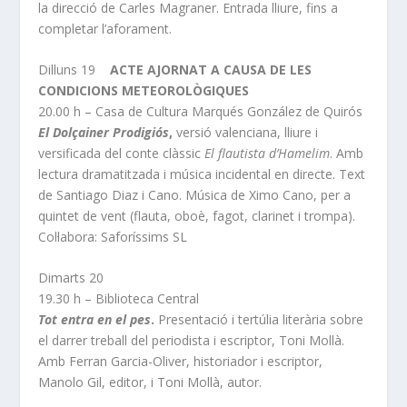
la direcció de Carles Magraner. Entrada lliure, fins a
completar l’aforament.
Dilluns 19
ACTE AJORNAT A CAUSA DE LES
CONDICIONS METEOROLÒGIQUES
20.00 h – Casa de Cultura Marqués González de Quirós
El Dolçainer Prodigiós
,
versió valenciana, lliure i
versificada del conte clàssic
El flautista d’Hamelim
. Amb
lectura dramatitzada i música incidental en directe. Text
de Santiago Diaz i Cano. Música de Ximo Cano, per a
quintet de vent (flauta, oboè, fagot, clarinet i trompa).
Col·labora: Saforíssims SL
Dimarts 20
19.30 h – Biblioteca Central
Tot entra en el pes
.
Presentació i tertúlia literària sobre
el darrer treball del periodista i escriptor, Toni Mollà.
Amb Ferran Garcia-Oliver, historiador i escriptor,
Manolo Gil, editor, i Toni Mollà, autor.