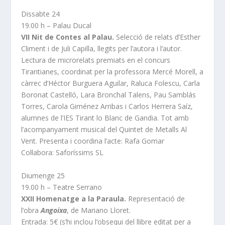
Dissabte 24
19.00 h – Palau Ducal
VII Nit de Contes al Palau.
Selecció de relats d’Esther
Climent i de Juli Capilla, llegits per l’autora i l’autor.
Lectura de microrelats premiats en el concurs
Tirantianes, coordinat per la professora Mercé Morell, a
càrrec d’Héctor Burguera Aguilar, Raluca Folescu, Carla
Boronat Castelló, Lara Bronchal Talens, Pau Samblás
Torres, Carola Giménez Arribas i Carlos Herrera Saíz,
alumnes de l’IES Tirant lo Blanc de Gandia. Tot amb
l’acompanyament musical del Quintet de Metalls Al
Vent. Presenta i coordina l’acte: Rafa Gomar
Col·labora: Saforíssims SL
Diumenge 25
19.00 h – Teatre Serrano
XXII Homenatge a la Paraula.
Representació de
l’obra
Angoixa
, de Mariano Lloret.
Entrada: 5€ (s’hi inclou l’obsequi del llibre editat per a