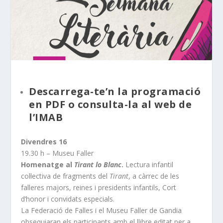
Descarrega-te’n la programació
en PDF
o consulta-la al
web de
l’IMAB
Divendres 16
19.30 h – Museu Faller
Homenatge al
Tirant lo Blanc
.
Lectura infantil
col·lectiva de fragments del
Tirant
, a càrrec de les
falleres majors, reines i presidents infantils, Cort
d’honor i convidats especials.
La Federació de Falles i el Museu Faller de Gandia
obsequiaran els participants amb el llibre editat per a