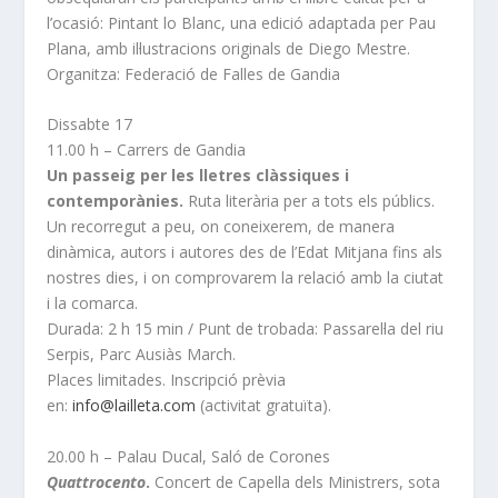
l’ocasió: Pintant lo Blanc, una edició adaptada per Pau
Plana, amb il·lustracions originals de Diego Mestre.
Organitza: Federació de Falles de Gandia
Dissabte 17
11.00 h – Carrers de Gandia
Un passeig per les lletres clàssiques i
contemporànies.
Ruta literària per a tots els públics.
Un recorregut a peu, on coneixerem, de manera
dinàmica, autors i autores des de l’Edat Mitjana fins als
nostres dies, i on comprovarem la relació amb la ciutat
i la comarca.
Durada: 2 h 15 min / Punt de trobada: Passarel·la del riu
Serpis, Parc Ausiàs March.
Places limitades. Inscripció prèvia
en:
info@lailleta.com
(activitat gratuïta).
20.00 h – Palau Ducal, Saló de Corones
Quattrocento
.
Concert de Capella dels Ministrers, sota