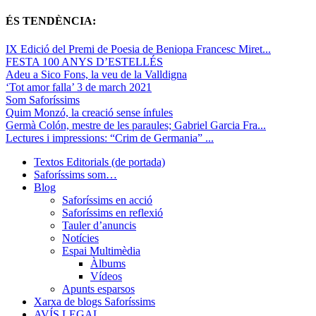
ÉS TENDÈNCIA:
IX Edició del Premi de Poesia de Beniopa Francesc Miret...
FESTA 100 ANYS D’ESTELLÉS
Adeu a Sico Fons, la veu de la Valldigna
‘Tot amor falla’ 3 de march 2021
Som Saforíssims
Quim Monzó, la creació sense ínfules
Germà Colón, mestre de les paraules; Gabriel Garcia Fra...
Lectures i impressions: “Crim de Germania” ...
Textos Editorials (de portada)
Saforíssims som…
Blog
Saforíssims en acció
Saforíssims en reflexió
Tauler d’anuncis
Notícies
Espai Multimèdia
Àlbums
Vídeos
Apunts esparsos
Xarxa de blogs Saforíssims
AVÍS LEGAL