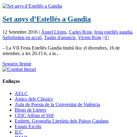
Set anys d’Estellés a Gandia
12 Setembre 2016
|
Àngel Llopis
,
Carles Roig
,
festa estellés gandia
,
Saforíssims en acció
,
Tauler d'anuncis
,
Vicent Roig
|
0
|
– La VII Festa Estellés Gandia tindrà lloc el divendres, 16 de
setembre, a les 20.15 h, a la...
Segueix llegint
Enllaços
AELC
Amics dels Clàssics
Aula de Poesia de la Universitat de València
Blogs de Lletres
CEIC Alfons el Vell
Endrets. Geografia Literària dels Països Catalans
Espais Escrits
ILC