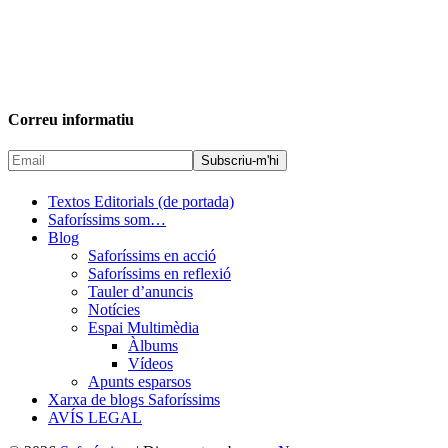
Correu informatiu
Textos Editorials (de portada)
Saforíssims som…
Blog
Saforíssims en acció
Saforíssims en reflexió
Tauler d’anuncis
Notícies
Espai Multimèdia
Àlbums
Vídeos
Apunts esparsos
Xarxa de blogs Saforíssims
AVÍS LEGAL