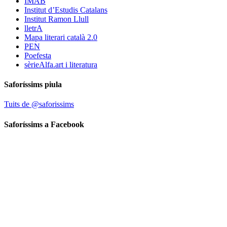
IMAB
Institut d’Estudis Catalans
Institut Ramon Llull
lletrA
Mapa literari català 2.0
PEN
Poefesta
sèrieAlfa.art i literatura
Saforíssims piula
Tuits de @saforissims
Saforíssims a Facebook