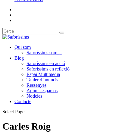
Qui som
Saforíssims som…
Blog
Saforíssims en acció
Saforíssims en reflexió
Espai Multimèdia
Tauler d’anuncis
Ressenyes
Apunts esparsos
Notícies
Contacte
Select Page
Carles Roig