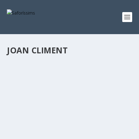
JOAN CLIMENT
JOAN CLIMENT VIST PER L’ESCRIPTOR
IGNASI MORA
3 Juny 2020
|
Ignasi Mora
,
Joan Climent
,
Saforíssims en reflexió
|
0
|
[Extret del llibre Joan Climent, poeta. Un supervivent del
segle xx. Edicions 96, 2014]Joan...
SEGUEIX LLEGINT