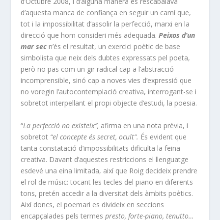
d’Octubre 2008, i d’alguna manera es rescabalava
d’aquesta manca de confiança en seguir un camí que,
tot i la impossibilitat d’assolir la perfecció, marxi en la
direcció que hom consideri més adequada.
Peixos d’un
mar sec
n’és el resultat, un exercici poètic de base
simbolista que neix dels dubtes expressats pel poeta,
però no pas com un gir radical cap a l’abstracció
incomprensible, sinó cap a noves vies d’expressió que
no voregin l’autocontemplació creativa, interrogant-se i
sobretot interpel·lant el propi objecte d’estudi, la poesia.
“
La perfecció no existeix”,
afirma en una nota prèvia,
i
sobretot
“el concepte és secret, ocult”.
És evident que
tanta constatació d’impossibilitats dificulta la feina
creativa. Davant d’aquestes restriccions el llenguatge
esdevé una eina limitada, així que Roig decideix prendre
el rol de músic: tocant les tecles del piano en diferents
tons, pretén accedir a la diversitat dels àmbits poètics.
Així doncs, el poemari es divideix en seccions
encapçalades pels termes
presto, forte-piano, tenutto…