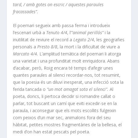
tard, / amb gotes on escric / aquestes paraules
fracassades”.
El poemari segueix amb passa ferma i introdueix
l’escenari urbà a
Tenuto 4/4
, l’
”animal perillós”
i la
inutilitat de reviure el record a
Legato 2/4
, les geografies
personals a
Presto 8/8
, la mort i la dificultat de viure a
Marcato 4/4.
L’amplitud temàtica del poemari li atorga
una varietat i una profunditat molt enriquidora. Abans
d’acabar, però, Roig encara té temps d’afegir unes
quantes paraules al silenci recordar-nos, tot resumint,
que la poesia és un diluvi inesperat, una infecció sota la
ferida tancada o
“un mot amagat sota el silenci”.
Al
poeta, doncs, li pertoca decidir si romandre callat o
parlar, tot buscant un camí que eviti excedir-se en la
paraula, i aconseguir que els mots escollits fulgeixin
com peixos d’un mar sec, animalons fora del seu
hàbitat, petites mostres fragmentàries de la bellesa, el
medi d’on han estat pescats pel poeta.