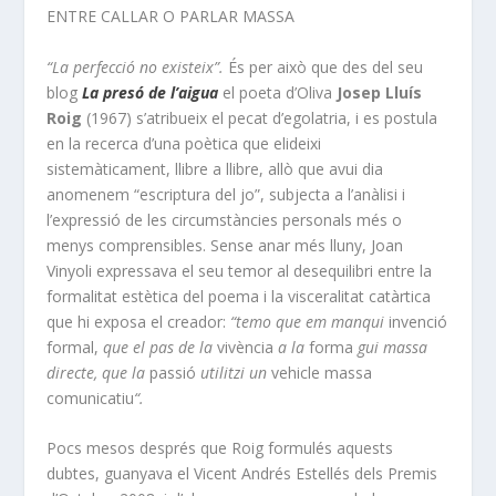
ENTRE CALLAR O PARLAR MASSA
“La perfecció no existeix”.
És per això que des del seu
blog
La presó de l’aigua
el poeta d’Oliva
Josep Lluís
Roig
(1967) s’atribueix el pecat d’egolatria, i es postula
en la recerca d’una poètica que elideixi
sistemàticament, llibre a llibre, allò que avui dia
anomenem “escriptura del jo”, subjecta a l’anàlisi i
l’expressió de les circumstàncies personals més o
menys comprensibles. Sense anar més lluny, Joan
Vinyoli expressava el seu temor al desequilibri entre la
formalitat estètica del poema i la visceralitat catàrtica
que hi exposa el creador:
“temo que em manqui
invenció
formal,
que el pas de la
vivència
a la
forma
gui massa
directe, que la
passió
utilitzi un
vehicle massa
comunicatiu
“.
Pocs mesos després que Roig formulés aquests
dubtes, guanyava el Vicent Andrés Estellés dels Premis