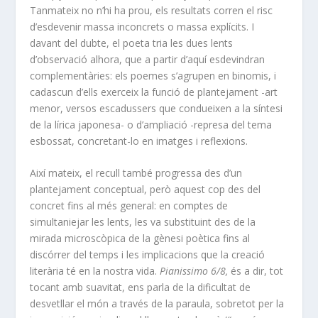
Tanmateix no n’hi ha prou, els resultats corren el risc
d’esdevenir massa inconcrets o massa explícits. I
davant del dubte, el poeta tria les dues lents
d’observació alhora, que a partir d’aquí esdevindran
complementàries: els poemes s’agrupen en binomis, i
cadascun d’ells exerceix la funció de plantejament -art
menor, versos escadussers que condueixen a la síntesi
de la lírica japonesa- o d’ampliació -represa del tema
esbossat, concretant-lo en imatges i reflexions.
Així mateix, el recull també progressa des d’un
plantejament conceptual, però aquest cop des del
concret fins al més general: en comptes de
simultaniejar les lents, les va substituint des de la
mirada microscòpica de la gènesi poètica fins al
discórrer del temps i les implicacions que la creació
literària té en la nostra vida.
Pianissimo 6/8,
és a dir, tot
tocant amb suavitat, ens parla de la dificultat de
desvetllar el món a través de la paraula, sobretot per la