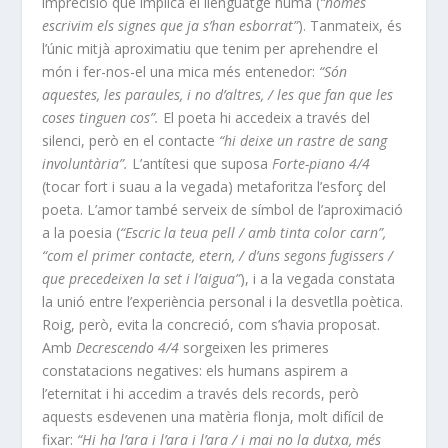
imprecisió que implica el llenguatge humà (
“només
escrivim els signes que ja s’han esborrat”
). Tanmateix, és
l’únic mitjà aproximatiu que tenim per aprehendre el
món i fer-nos-el una mica més entenedor:
“Són
aquestes, les paraules, i no d’altres, / les que fan que les
coses tinguen cos”.
El poeta hi accedeix a través del
silenci, però en el contacte
“hi deixe un rastre de sang
involuntària”.
L’antítesi que suposa
Forte-piano 4/4
(tocar fort i suau a la vegada) metaforitza l’esforç del
poeta. L’amor també serveix de símbol de l’aproximació
a la poesia (
“Escric la teua pell / amb tinta color carn”,
“com el primer contacte, etern, / d’uns segons fugissers /
que precedeixen la set i l’aigua”
), i a la vegada constata
la unió entre l’experiència personal i la desvetlla poètica.
Roig, però, evita la concreció, com s’havia proposat.
Amb
Decrescendo 4/4
sorgeixen les primeres
constatacions negatives: els humans aspirem a
l’eternitat i hi accedim a través dels records, però
aquests esdevenen una matèria flonja, molt difícil de
fixar:
“Hi ha l’ara i l’ara i l’ara / i mai no la dutxa, més