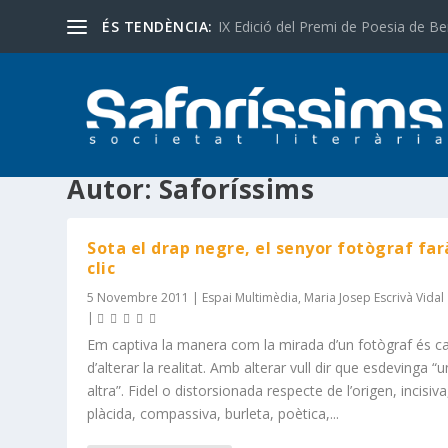
ÉS TENDÈNCIA:
IX Edició del Premi de Poesia de Be
Autor:
Saforíssims
Sota el drap negre, el senyor fotògraf far
clic
5 Novembre 2011
|
Espai Multimèdia
,
Maria Josep Escrivà Vidal
|
Em captiva la manera com la mirada d’un fotògraf és c
d’alterar la realitat. Amb alterar vull dir que esdevinga “
altra”. Fidel o distorsionada respecte de l’origen, incisiva
plàcida, compassiva, burleta, poètica,...