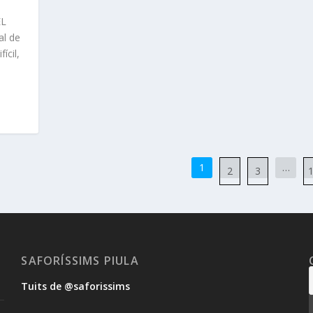
EL
al de
ícil,
1
…
2
3
SAFORÍSSIMS PIULA
Tuits de @saforissims