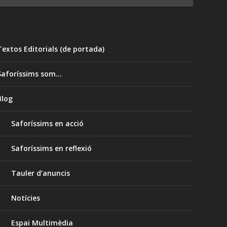
Textos Editorials (de portada)
Saforíssims som…
Blog
Saforíssims en acció
Saforíssims en reflexió
Tauler d’anuncis
Notícies
Espai Multimèdia