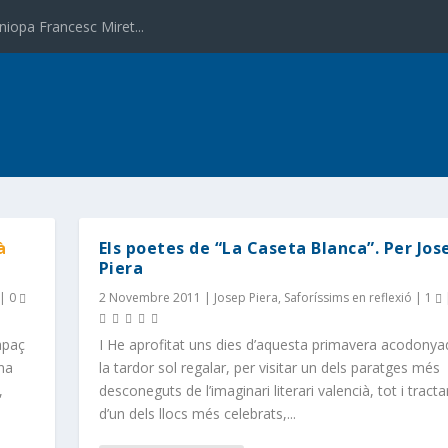
niopa Francesc Miret...
à
Els poetes de “La Caseta Blanca”. Per Jos
Piera
|
0
2 Novembre 2011
|
Josep Piera
,
Saforíssims en reflexió
|
1
apaç
I He aprofitat uns dies d’aquesta primavera acodony
una
la tardor sol regalar, per visitar un dels paratges més
,
desconeguts de l’imaginari literari valencià, tot i tracta
d’un dels llocs més celebrats,...