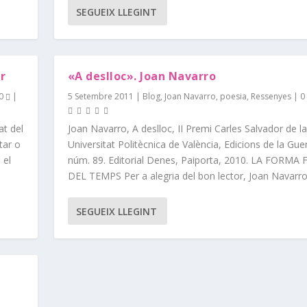
SEGUEIX LLEGINT
ar
«A deslloc». Joan Navarro
0
|
5 Setembre 2011
|
Blog
,
Joan Navarro
,
poesia
,
Ressenyes
|
0
at del
Joan Navarro, A deslloc, II Premi Carles Salvador de la
tar o
Universitat Politècnica de València, Edicions de la Gue
 el
núm. 89. Editorial Denes, Paiporta, 2010. LA FORMA
DEL TEMPS Per a alegria del bon lector, Joan Navarro.
SEGUEIX LLEGINT