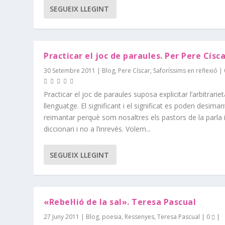
SEGUEIX LLEGINT
Practicar el joc de paraules. Per Pere Císc
30 Setembre 2011
|
Blog
,
Pere Císcar
,
Saforíssims en reflexió
|
Practicar el joc de paraules suposa explicitar l’arbitrariet
llenguatge. El significant i el significat es poden desiman
reimantar perquè som nosaltres els pastors de la parla i
diccionari i no a l’inrevés. Volem...
SEGUEIX LLEGINT
«Rebel·lió de la sal». Teresa Pascual
27 Juny 2011
|
Blog
,
poesia
,
Ressenyes
,
Teresa Pascual
|
0
|