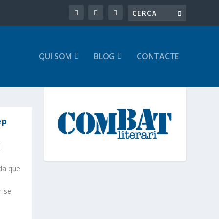
QUI SOM
BLOG
CONTACTE
ep
|
ada que
r-se