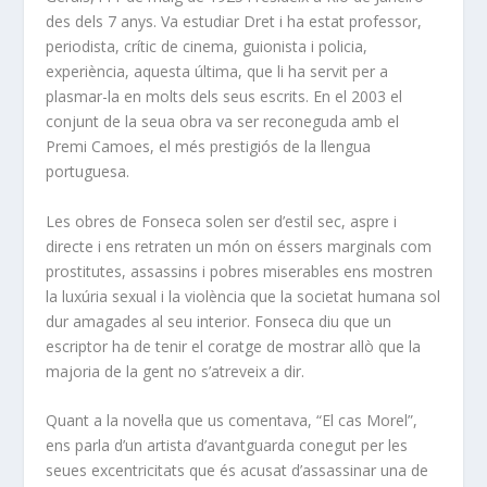
des dels 7 anys. Va estudiar Dret i ha estat professor,
periodista, crític de cinema, guionista i policia,
experiència, aquesta última, que li ha servit per a
plasmar-la en molts dels seus escrits. En el 2003 el
conjunt de la seua obra va ser reconeguda amb el
Premi Camoes, el més prestigiós de la llengua
portuguesa.
Les obres de Fonseca solen ser d’estil sec, aspre i
directe i ens retraten un món on éssers marginals com
prostitutes, assassins i pobres miserables ens mostren
la luxúria sexual i la violència que la societat humana sol
dur amagades al seu interior. Fonseca diu que un
escriptor ha de tenir el coratge de mostrar allò que la
majoria de la gent no s’atreveix a dir.
Quant a la novel·la que us comentava, “El cas Morel”,
ens parla d’un artista d’avantguarda conegut per les
seues excentricitats que és acusat d’assassinar una de