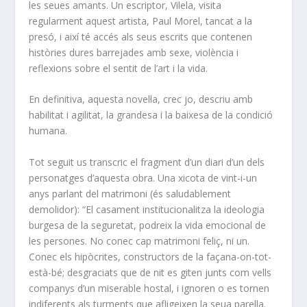
les seues amants. Un escriptor, Vilela, visita
regularment aquest artista, Paul Morel, tancat a la
presó, i així té accés als seus escrits que contenen
històries dures barrejades amb sexe, violència i
reflexions sobre el sentit de l’art i la vida.
En definitiva, aquesta novel·la, crec jo, descriu amb
habilitat i agilitat, la grandesa i la baixesa de la condició
humana.
Tot seguit us transcric el fragment d’un diari d’un dels
personatges d’aquesta obra. Una xicota de vint-i-un
anys parlant del matrimoni (és saludablement
demolidor): “El casament institucionalitza la ideologia
burgesa de la seguretat, podreix la vida emocional de
les persones. No conec cap matrimoni feliç, ni un.
Conec els hipòcrites, constructors de la façana-on-tot-
està-bé; desgraciats que de nit es giten junts com vells
companys d’un miserable hostal, i ignoren o es tornen
indiferents als turments que afligeixen la seua parella.