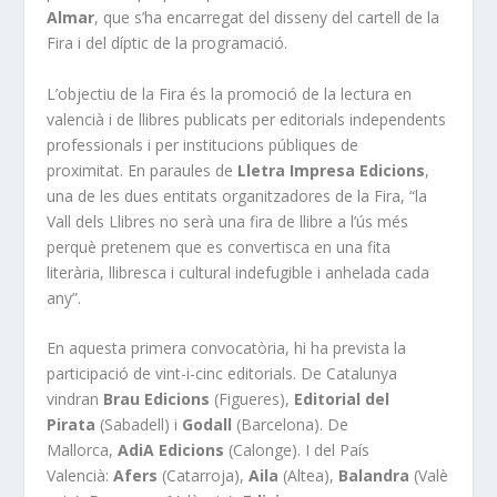
Almar
, que s’ha encarregat del disseny del cartell de la
Fira i del díptic de la programació.
L’objectiu de la Fira és la promoció de la lectura en
valencià i de llibres publicats per editorials independents
professionals i per institucions públiques de
proximitat. En paraules de
Lletra Impresa Edicions
,
una de les dues entitats organitzadores de la Fira, “la
Vall dels Llibres no serà una fira de llibre a l’ús més
perquè pretenem que es convertisca en una fita
literària, llibresca i cultural indefugible i anhelada cada
any”.
En aquesta primera convocatòria, hi ha prevista la
participació de vint-i-cinc editorials. De Catalunya
vindran
Brau Edicions
(Figueres),
Editorial del
Pirata
(Sabadell) i
Godall
(Barcelona). De
Mallorca,
AdiA Edicions
(Calonge). I del País
Valencià:
Afers
(Catarroja),
Aila
(Altea),
Balandra
(Valè