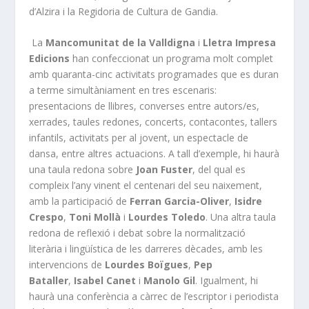
d’Alzira i la Regidoria de Cultura de Gandia.
La
Mancomunitat de la Valldigna
i
Lletra Impresa
Edicions
han confeccionat un programa molt complet
amb quaranta-cinc activitats programades que es duran
a terme simultàniament en tres escenaris:
presentacions de llibres, converses entre autors/es,
xerrades, taules redones, concerts, contacontes, tallers
infantils, activitats per al jovent, un espectacle de
dansa, entre altres actuacions. A tall d’exemple, hi haurà
una taula redona sobre
Joan
Fuster
, del qual es
compleix l’any vinent el centenari del seu naixement,
amb la participació de
Ferran Garcia-Oliver
,
Isidre
Crespo
,
Toni Mollà
i
Lourdes Toledo
. Una altra taula
redona de reflexió i debat sobre la normalització
literària i lingüística de les darreres dècades, amb les
intervencions de
Lourdes Boïgues
,
Pep
Bataller
,
Isabel Canet
i
Manolo Gil
. Igualment, hi
haurà una conferència a càrrec de l’escriptor i periodista