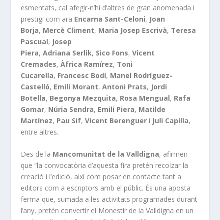
esmentats, cal afegir-n’hi d’altres de gran anomenada i
prestigi com ara
Encarna Sant-Celoni
,
Joan
Borja
,
Mercè Climent
,
Maria Josep Escrivà
,
Teresa
Pascual
,
Josep
Piera
,
Adriana
Serlik
,
Sico
Fons
,
Vicent
Cremades
,
Àfrica Ramírez
,
Toni
Cucarella
,
Francesc Bodí
,
Manel Rodríguez-
Castelló
,
Emili Morant
,
Antoni Prats
,
Jordi
Botella
,
Begonya Mezquita
,
Rosa Mengual
,
Rafa
Gomar
,
Núria Sendra
,
Emili Piera
,
Matilde
Martínez
,
Pau Sif
,
Vicent Berenguer
i
Juli Capilla
,
entre altres.
Des de la
Mancomunitat de la Valldigna
, afirmen
que “la convocatòria d’aquesta fira pretén recolzar la
creació i l’edició, així com posar en contacte tant a
editors com a escriptors amb el públic. És una aposta
ferma que, sumada a les activitats programades durant
l’any, pretén convertir el Monestir de la Valldigna en un