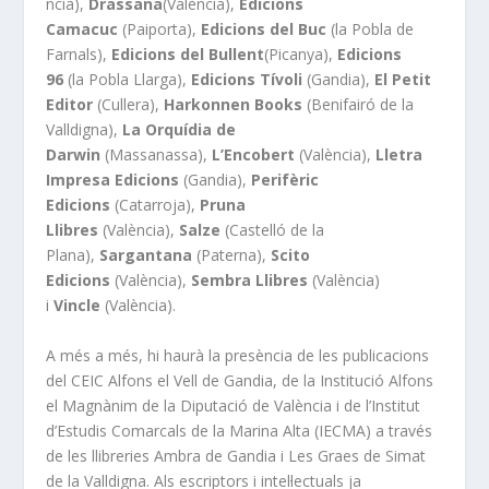
ncia),
Drassana
(València),
Edicions
Camacuc
(Paiporta),
Edicions del Buc
(la Pobla de
Farnals),
Edicions del Bullent
(Picanya),
Edicions
96
(la Pobla Llarga),
Edicions Tívoli
(Gandia),
El Petit
Editor
(Cullera),
Harkonnen Books
(Benifairó de la
Valldigna),
La Orquídia de
Darwin
(Massanassa),
L’Encobert
(València),
Lletra
Impresa Edicions
(Gandia),
Perifèric
Edicions
(Catarroja),
Pruna
Llibres
(València),
Salze
(Castelló de la
Plana),
Sargantana
(Paterna),
Scito
Edicions
(València),
Sembra Llibres
(València)
i
Vincle
(València).
A més a més, hi haurà la presència de les publicacions
del CEIC Alfons el Vell de Gandia, de la Institució Alfons
el Magnànim de la Diputació de València i de l’Institut
d’Estudis Comarcals de la Marina Alta (IECMA) a través
de les llibreries Ambra de Gandia i Les Graes de Simat
de la Valldigna. Als escriptors i intel·lectuals ja