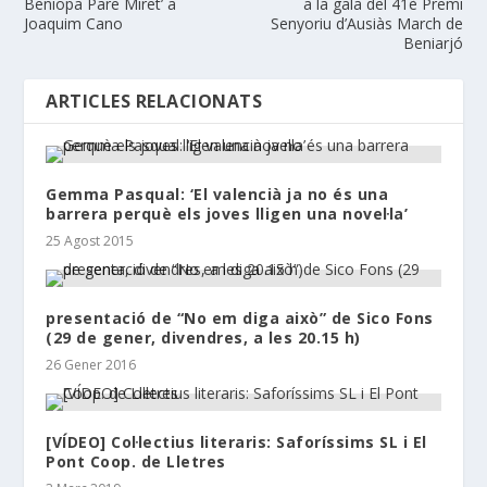
Beniopa Pare Miret’ a
a la gala del 41è Premi
Joaquim Cano
Senyoriu d’Ausiàs March de
Beniarjó
ARTICLES RELACIONATS
Gemma Pasqual: ‘El valencià ja no és una
barrera perquè els joves lligen una novel·la’
25 Agost 2015
presentació de “No em diga això” de Sico Fons
(29 de gener, divendres, a les 20.15 h)
26 Gener 2016
[VÍDEO] Col·lectius literaris: Saforíssims SL i El
Pont Coop. de Lletres