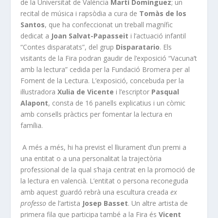
de la Universitat de València
Martí Domínguez
; un
recital de música i rapsòdia a cura de
Tomàs de los
Santos
, que ha confeccionat un treball magnífic
dedicat a
Joan Salvat-Papasseit
i l’actuació infantil
“Contes disparatats”, del grup
Disparatario
. Els
visitants de la Fira podran gaudir de l’exposició “Vacuna’t
amb la lectura” cedida per la Fundació Bromera per al
Foment de la Lectura. L’exposició, concebuda per la
il·lustradora
Xulia de Vicente
i l’escriptor
Pasqual
Alapont
, consta de 16 panells explicatius i un còmic
amb consells pràctics per fomentar la lectura en
família.
A més a més, hi ha previst el lliurament d’un premi a
una entitat o a una personalitat la trajectòria
professional de la qual s’haja centrat en la promoció de
la lectura en valencià. L’entitat o persona reconeguda
amb aquest guardó rebrà una escultura creada
ex
professo
de l’artista
Josep
Basset
. Un altre artista de
primera fila que participa també a la Fira és
Vicent