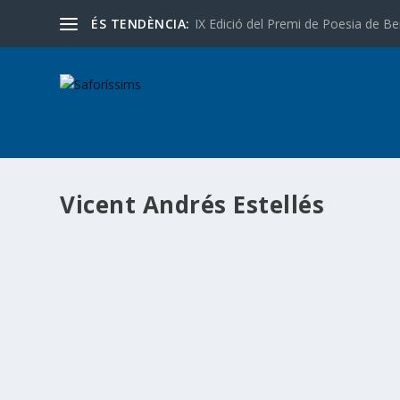
ÉS TENDÈNCIA:
IX Edició del Premi de Poesia de Be
Vicent Andrés Estellés
XVI Festa Estellés Gandia – Sopar Estellés
11 Setembre 2025
|
Blog
,
festa estellés gandia
,
Notícies
,
Saforí
📣Obriu agendes! XVI Festa Estellés Gandia – Sopar Este
Espectacle poètic i musical amb micro obert per a recitar 
SEGUEIX LLEGINT