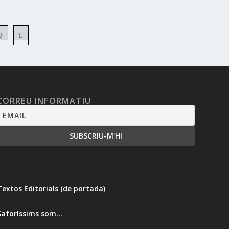
3
CORREU INFORMATIU
Textos Editorials (de portada)
Saforíssims som…