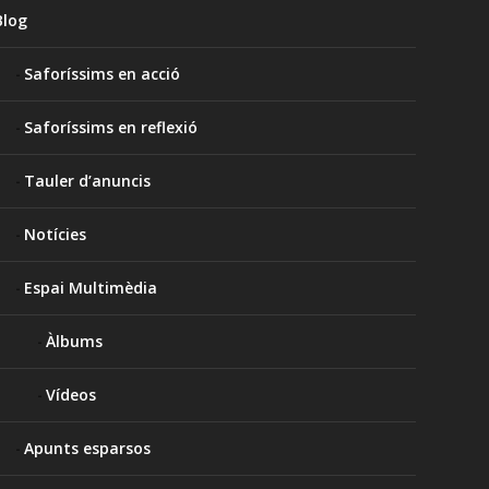
Blog
Saforíssims en acció
Saforíssims en reflexió
Tauler d’anuncis
Notícies
Espai Multimèdia
Àlbums
Vídeos
Apunts esparsos