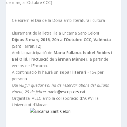
Celebrem el Dia de la Dona amb literatura i cultura
Lliurament de la lletra lila a Encarna Sant-Celoni
Dijous 3 març 2016, 20h a l’Octubre CCC, València
(Sant Ferran,12)
Amb la participació de
Maria Fullana
,
Isabel Robles
i
Bel Olid
, i l’actuació de
Sèrman Mànser
, a partir de
versos de l’Encarna.
A continuació hi haurà un
sopar literari
–15€ per
persona.
Qui vulgui quedar-s’hi ha de reservar abans del dilluns
vinent, 29 de febrer a
aelc@escriptors.cat
Organitza: AELC amb la col·laboració d’ACPV i la
Universitat d’Alacant