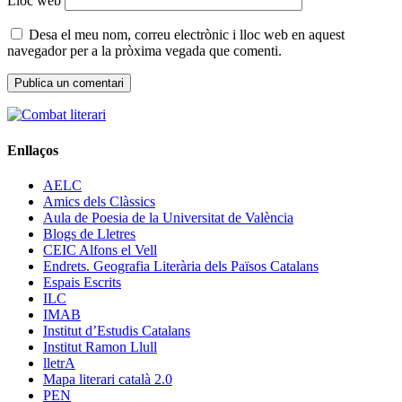
Lloc web
Desa el meu nom, correu electrònic i lloc web en aquest
navegador per a la pròxima vegada que comenti.
Enllaços
AELC
Amics dels Clàssics
Aula de Poesia de la Universitat de València
Blogs de Lletres
CEIC Alfons el Vell
Endrets. Geografia Literària dels Països Catalans
Espais Escrits
ILC
IMAB
Institut d’Estudis Catalans
Institut Ramon Llull
lletrA
Mapa literari català 2.0
PEN