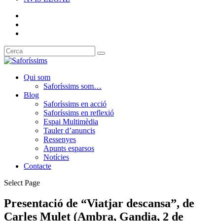
Qui som
Saforíssims som…
Blog
Saforíssims en acció
Saforíssims en reflexió
Espai Multimèdia
Tauler d’anuncis
Ressenyes
Apunts esparsos
Notícies
Contacte
Select Page
Presentació de “Viatjar descansa”, de
Carles Mulet (Ambra, Gandia, 2 de