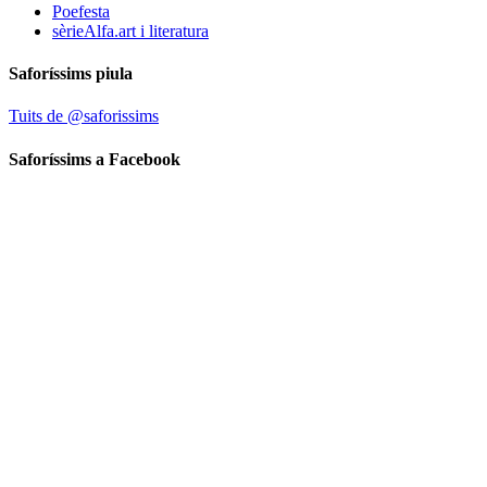
Poefesta
sèrieAlfa.art i literatura
Saforíssims piula
Tuits de @saforissims
Saforíssims a Facebook