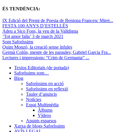
ÉS TENDÈNCIA:
IX Edició del Premi de Poesia de Beniopa Francesc Miret...
FESTA 100 ANYS D’ESTELLÉS
Adeu a Sico Fons, la veu de la Valldigna
‘Tot amor falla’ 3 de march 2021
Som Saforíssims
Quim Monzó, la creació sense ínfules
Germà Colón, mestre de les paraules; Gabriel Garcia Fra...
Lectures i impressions: “Crim de Germania” ...
Textos Editorials (de portada)
Saforíssims som…
Blog
Saforíssims en acció
Saforíssims en reflexió
Tauler d’anuncis
Notícies
Espai Multimèdia
Àlbums
Vídeos
Apunts esparsos
Xarxa de blogs Saforíssims
AVÍS LEGAL