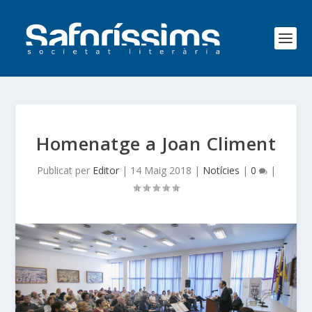
Homenatge a Joan Climent
Publicat per
Editor
|
14 Maig 2018
|
Notícies
|
0
|