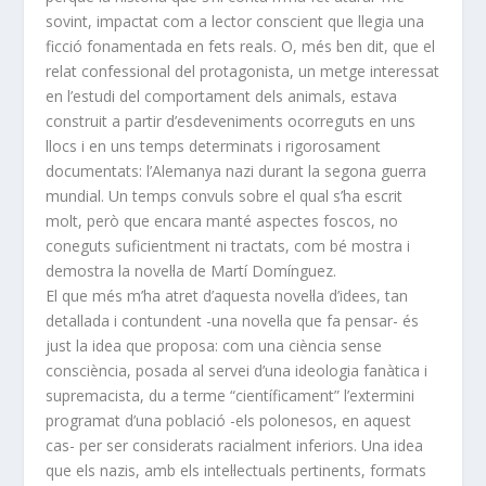
sovint, impactat com a lector conscient que llegia una
ficció fonamentada en fets reals. O, més ben dit, que el
relat confessional del protagonista, un metge interessat
en l’estudi del comportament dels animals, estava
construit a partir d’esdeveniments ocorreguts en uns
llocs i en uns temps determinats i rigorosament
documentats: l’Alemanya nazi durant la segona guerra
mundial. Un temps convuls sobre el qual s’ha escrit
molt, però que encara manté aspectes foscos, no
coneguts suficientment ni tractats, com bé mostra i
demostra la novel·la de Martí Domínguez.
El que més m’ha atret d’aquesta novel·la d’idees, tan
detallada i contundent -una novel·la que fa pensar- és
just la idea que proposa: com una ciència sense
consciència, posada al servei d’una ideologia fanàtica i
supremacista, du a terme “científicament” l’extermini
programat d’una població -els polonesos, en aquest
cas- per ser considerats racialment inferiors. Una idea
que els nazis, amb els intel·lectuals pertinents, formats