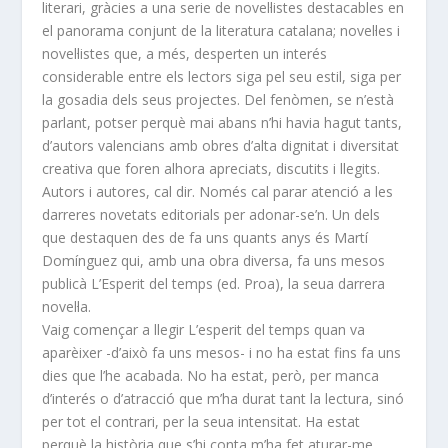
literari, gràcies a una serie de novel·listes destacables en
el panorama conjunt de la literatura catalana; novel·les i
novel·listes que, a més, desperten un interés
considerable entre els lectors siga pel seu estil, siga per
la gosadia dels seus projectes. Del fenòmen, se n’està
parlant, potser perquè mai abans n’hi havia hagut tants,
d’autors valencians amb obres d’alta dignitat i diversitat
creativa que foren alhora apreciats, discutits i llegits.
Autors i autores, cal dir. Només cal parar atenció a les
darreres novetats editorials per adonar-se’n. Un dels
que destaquen des de fa uns quants anys és Martí
Domínguez qui, amb una obra diversa, fa uns mesos
publicà L’Esperit del temps (ed. Proa), la seua darrera
novel·la.
Vaig començar a llegir L’esperit del temps quan va
aparèixer -d’això fa uns mesos- i no ha estat fins fa uns
dies que l’he acabada. No ha estat, però, per manca
d’interés o d’atracció que m’ha durat tant la lectura, sinó
per tot el contrari, per la seua intensitat. Ha estat
perquè la història que s’hi conta m’ha fet aturar-me